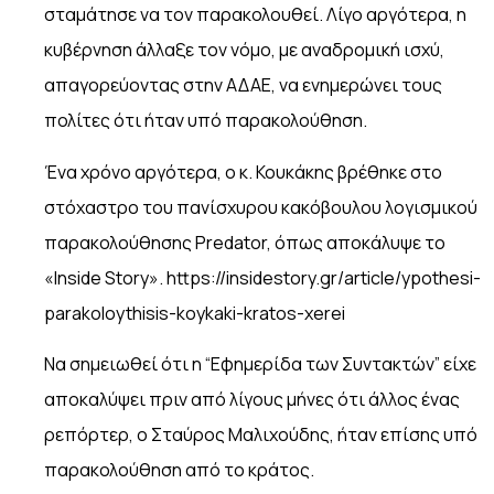
σταμάτησε να τον παρακολουθεί. Λίγο αργότερα, η
κυβέρνηση άλλαξε τον νόμο, με αναδρομική ισχύ,
απαγορεύοντας στην ΑΔΑΕ, να ενημερώνει τους
πολίτες ότι ήταν υπό παρακολούθηση.
Ένα χρόνο αργότερα, ο κ. Κουκάκης βρέθηκε στο
στόχαστρο του πανίσχυρου κακόβουλου λογισμικού
παρακολούθησης Predator, όπως αποκάλυψε το
«Inside Story». https://insidestory.gr/article/ypothesi-
parakoloythisis-koykaki-kratos-xerei
Να σημειωθεί ότι η “Εφημερίδα των Συντακτών” είχε
αποκαλύψει πριν από λίγους μήνες ότι άλλος ένας
ρεπόρτερ, ο Σταύρος Μαλιχούδης, ήταν επίσης υπό
παρακολούθηση από το κράτος.