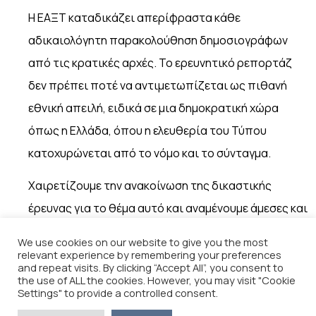
Η ΕΑΞΤ καταδικάζει απερίφραστα κάθε
αδικαιολόγητη παρακολούθηση δημοσιογράφων
από τις κρατικές αρχές. Το ερευνητικό ρεπορτάζ
δεν πρέπει ποτέ να αντιμετωπίζεται ως πιθανή
εθνική απειλή, ειδικά σε μια δημοκρατική χώρα
όπως η Ελλάδα, όπου η ελευθερία του Τύπου
κατοχυρώνεται από το νόμο και το σύνταγμα.
Χαιρετίζουμε την ανακοίνωση της δικαστικής
έρευνας για το θέμα αυτό και αναμένουμε άμεσες και
εμπεριστατωμένες απαντήσεις από τις ελληνικές
We use cookies on our website to give you the most
αρχές.
relevant experience by remembering your preferences
and repeat visits. By clicking “Accept All”, you consent to
the use of ALL the cookies. However, you may visit "Cookie
Το Δ.Σ. της ΕΑΞΤ
Settings" to provide a controlled consent.