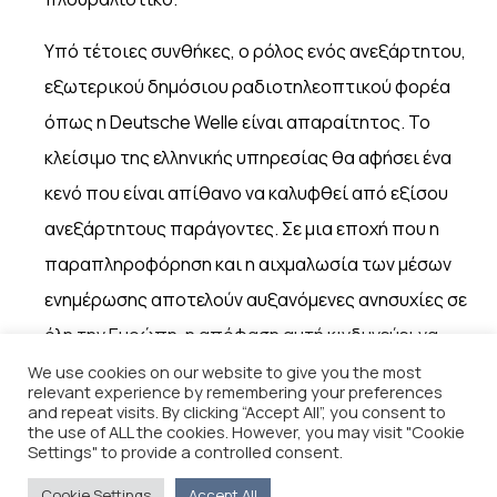
Υπό τέτοιες συνθήκες, ο ρόλος ενός ανεξάρτητου,
εξωτερικού δημόσιου ραδιοτηλεοπτικού φορέα
όπως η Deutsche Welle είναι απαραίτητος. Το
κλείσιμο της ελληνικής υπηρεσίας θα αφήσει ένα
κενό που είναι απίθανο να καλυφθεί από εξίσου
ανεξάρτητους παράγοντες. Σε μια εποχή που η
παραπληροφόρηση και η αιχμαλωσία των μέσων
ενημέρωσης αποτελούν αυξανόμενες ανησυχίες σε
όλη την Ευρώπη, η απόφαση αυτή κινδυνεύει να
μειώσει, αντί να ενισχύσει, τη σταθερότητα των
We use cookies on our website to give you the most
relevant experience by remembering your preferences
δημοκρατικών θεσμών.
and repeat visits. By clicking “Accept All”, you consent to
the use of ALL the cookies. However, you may visit "Cookie
Settings" to provide a controlled consent.
Επομένως, καλούμε τη διοίκηση
της Deutsche Welle και την Ομοσπονδιακή
Cookie Settings
Accept All